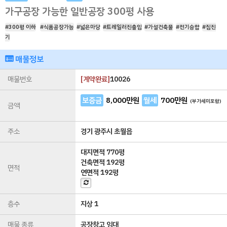
가구공장 가능한 일반공장 300평 사용
#300평 이하
#식품공장가능
#넓은마당
#트레일러진출입
#가설건축물
#전기승합
#집진
기
매물정보
매물번호
[
계약완료
]
10026
보증금
8,000
만원
월세
700
만원
(부가세미포함)
금액
주소
경기 광주시 초월읍
대지면적
770평
건축면적
192평
면적
연면적
192평
층수
지상 1
매물 종류
공장창고 임대