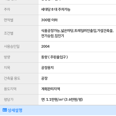
주차
세대당 8 대 주차가능
면적별
300평 이하
식품공장가능,넓은마당,트레일러진출입,가설건축물,
조건별
전기승합,집진기
사용승인일
2004
방향
동향 ( 주된출입구 )
지목
공장용지
건축물 용도
공장
용도지역
계획관리지역
평당가
연:
1.1만원/㎡
(
3.6만원/평
)
상세설명