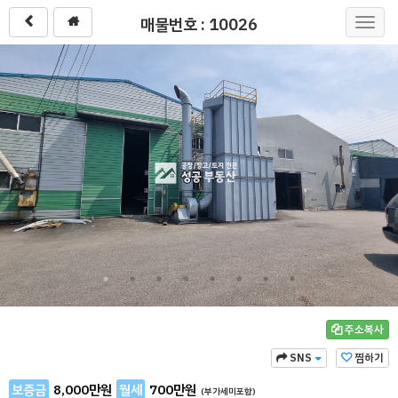
매물번호 : 10026
Toggl
navig
주소복사
SNS
찜하기
보증금
8,000
만원
월세
700
만원
(부가세미포함)