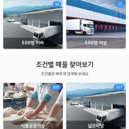
54
31
500평 이하
500평 이상
조건별 매물 찾아보기
조건별로 빠르게 검색해 보세요
227
317
식품공장가능
넓은마당