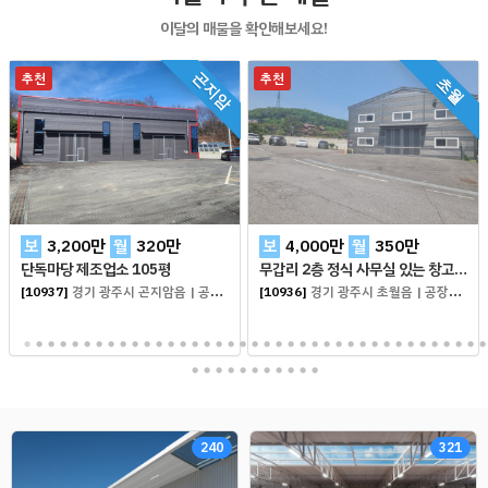
이달의 매물을 확인해보세요!
추천
추천
곤지암
초월
보
3,200
만
월
320
만
보
4,000
만
월
350
만
단독마당 제조업소 105평
무갑리 2층 정식 사무실 있는 창고 138평
[10937]
경기 광주시 곤지암읍
|
공장창고 임대
[10936]
경기 광주시 초월읍
|
공장창고 임대
240
321