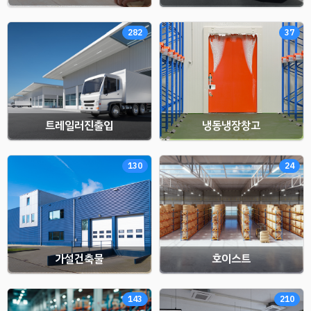
282
37
트레일러진출입
냉동냉장창고
130
24
가설건축물
호이스트
143
210