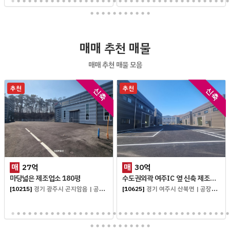
매매 추천 매물
매매 추천 매물 모음
추천
추천
신축
신축
매
27
억
매
30
억
마당넓은 제조업소 180평
수도권외곽 여주IC 옆 신축 제조업소
[10215]
경기 광주시 곤지암읍
|
공장창고 매매
[10625]
경기 여주시 산북면
|
공장창고 매매