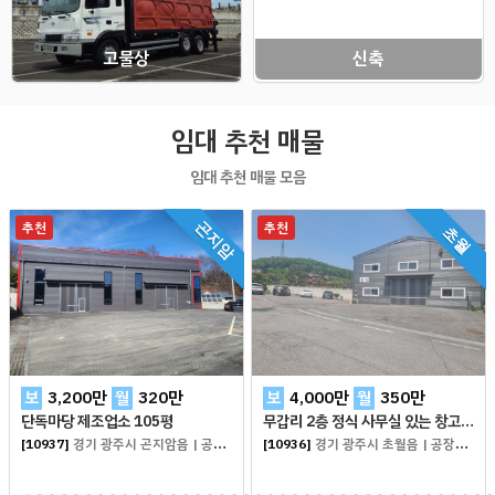
고물상
신축
임대 추천 매물
임대 추천 매물 모음
추천
추천
곤지암
초월
보
3,200
만
월
320
만
보
4,000
만
월
350
만
단독마당 제조업소 105평
무갑리 2층 정식 사무실 있는 창고 138평
[10937]
경기 광주시 곤지암읍
|
공장창고 임대
[10936]
경기 광주시 초월읍
|
공장창고 임대