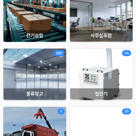
전기승합
사무실포함
203
36
물류창고
집진기
3
35