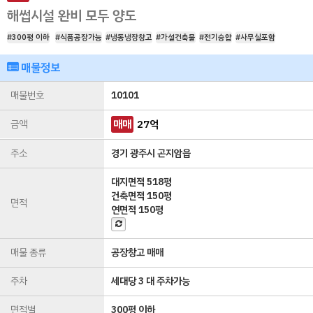
해썹시설 완비 모두 양도
#300평 이하
#식품공장가능
#냉동냉장창고
#가설건축물
#전기승합
#사무실포함
매물정보
매물번호
10101
금액
매매
27
억
주소
경기 광주시 곤지암읍
대지면적
518평
건축면적
150평
면적
연면적
150평
매물 종류
공장창고 매매
주차
세대당 3 대 주차가능
면적별
300평 이하