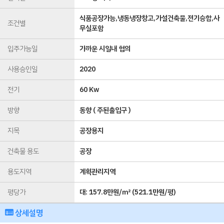
식품공장가능,냉동냉장창고,가설건축물,전기승합,사
조건별
무실포함
입주가능일
가까운 시일내 협의
사용승인일
2020
전기
60 Kw
방향
동향 ( 주된출입구 )
지목
공장용지
건축물 용도
공장
용도지역
계획관리지역
평당가
대:
157.8만원/㎡
(
521.1만원/평
)
상세설명