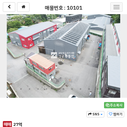
매물번호 : 10101
Toggl
navig
주소복사
SNS
찜하기
매매
27
억