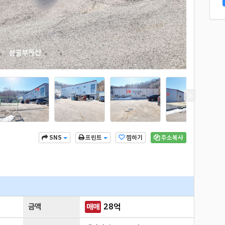
찜하기
주소복사
SNS
프린트
금액
28
억
매매