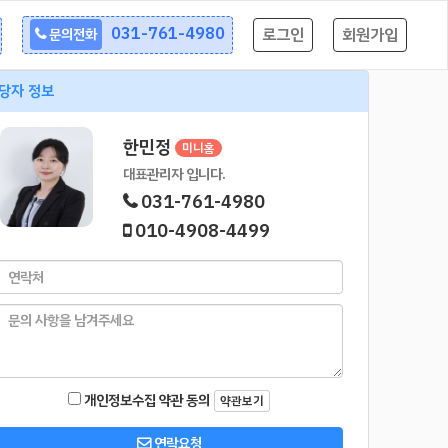
031-761-4980
로그인
회원가입
문의전화
당자 정보
한민정
미니홈
대표관리자 입니다.
031-761-4980
010-4908-4499
개인정보수집 약관 동의
약관보기
연락요청