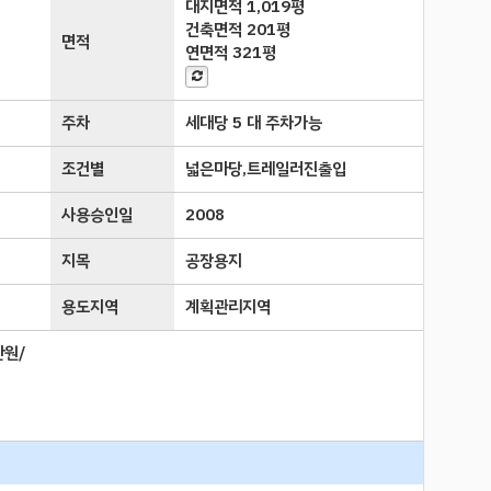
대지면적
1,019평
건축면적
201평
면적
연면적
321평
주차
세대당 5 대 주차가능
조건별
넓은마당,트레일러진출입
사용승인일
2008
지목
공장용지
용도지역
계획관리지역
만원/