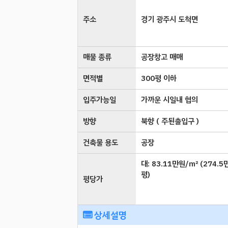
주소
경기 광주시 도척면
매물 종류
공장창고 매매
면적별
300평 이하
입주가능일
가까운 시일내 협의
방향
북향 ( 주된출입구 )
건축물 용도
공장
대:
83.11만원/㎡
(
274.5
평
)
평당가
상세설명