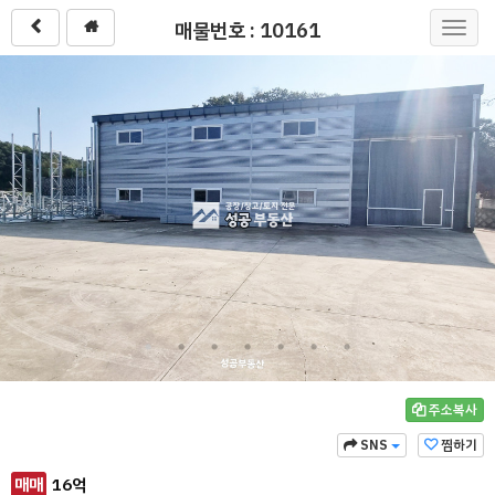
매물번호 : 10161
Toggl
navig
주소복사
SNS
찜하기
매매
16
억