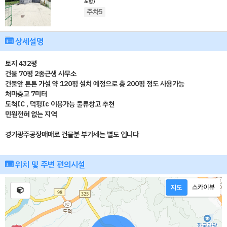
포함)
주차5
상세설명
토지 432평
건물 70평 2종근생 사무소
건물앞 튼튼 가설 약 120평 설치 예정으로 총 200평 정도 사용가능
처마층고 7미터
도척IC , 덕평Ic 이용가능 물류창고 추천
민원전혀 없는 지역
경기광주공장매매로 건물분 부가세는 별도 입니다
위치 및 주변 편의시설