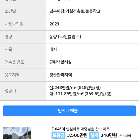
조건별
넓은마당,가설건축물,물류창고
사용승인일
2023
방향
동향 ( 주된출입구 )
지목
대지
건축물 용도
근린생활시설
용도지역
생산관리지역
실:248만원/㎡ (818만원/평)
평당가
대:
111.89만원/㎡
(
369.5만원/평
)
단지내 매물
[10458]
민원제로 마당넓은 창고 제조
보증금
3,500
만원
월세
340
만원
(부가세미