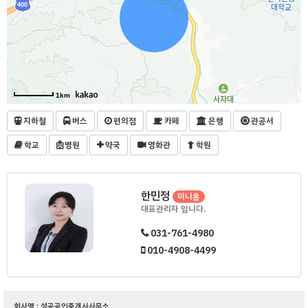
1km
지하철
버스
편의점
카페
은행
관공서
학교
병원
약국
영화관
학원
한민정
미니홈
대표관리자 입니다.
031-761-4980
010-4908-4499
회사명 : 성공공인중개사사무소