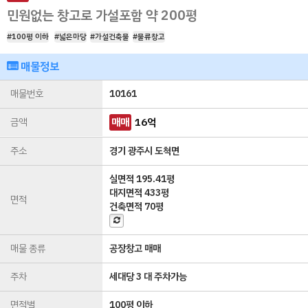
민원없는 창고로 가설포함 약 200평
#100평 이하
#넓은마당
#가설건축물
#물류창고
매물정보
매물번호
10161
금액
매매
16
억
주소
경기 광주시 도척면
실면적
195.41평
대지면적
433평
면적
건축면적
70평
매물 종류
공장창고 매매
주차
세대당 3 대 주차가능
면적별
100평 이하