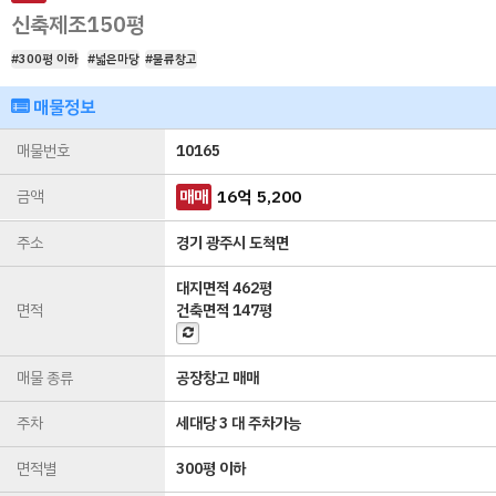
신축제조150평
#300평 이하
#넓은마당
#물류창고
매물정보
매물번호
10165
금액
매매
16
억
5,200
주소
경기 광주시 도척면
대지면적
462평
면적
건축면적
147평
매물 종류
공장창고 매매
주차
세대당 3 대 주차가능
면적별
300평 이하