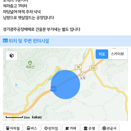
도척IC 5분거리
처마층고 7미터
마당넓어 야적 주차 넉넉
남향으로 햇살잘드는 공장입니다
경기광주공장매매로 건물분 부가세는 별도 입니다
위치 및 주변 편의시설
1km
지하철
버스
편의점
카페
은행
관공서