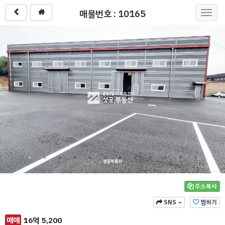
매물번호 : 10165
Toggl
navig
주소복사
SNS
찜하기
매매
16
억
5,200