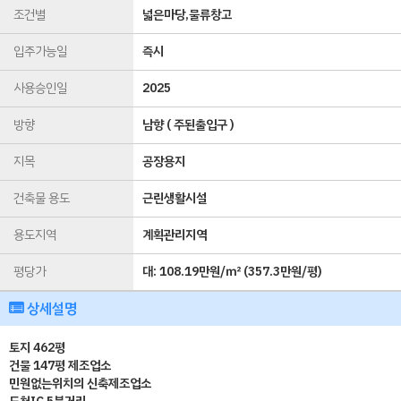
조건별
넓은마당,물류창고
입주가능일
즉시
사용승인일
2025
방향
남향 ( 주된출입구 )
지목
공장용지
건축물 용도
근린생활시설
용도지역
계획관리지역
평당가
대:
108.19만원/㎡
(
357.3만원/평
)
상세설명
토지 462평
건물 147평 제조업소
민원없는위치의 신축제조업소