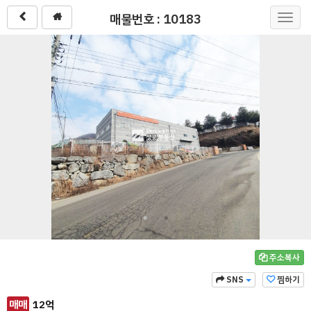
매물번호 : 10183
Toggl
navig
주소복사
SNS
찜하기
매매
12
억