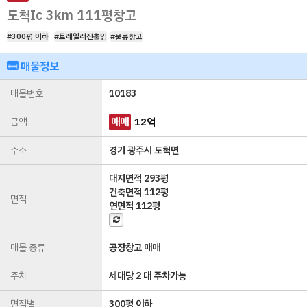
도척Ic 3km 111평창고
#300평 이하
#트레일러진출입
#물류창고
매물정보
매물번호
10183
금액
매매
12
억
주소
경기 광주시 도척면
대지면적
293평
건축면적
112평
면적
연면적
112평
매물 종류
공장창고 매매
주차
세대당 2 대 주차가능
면적별
300평 이하