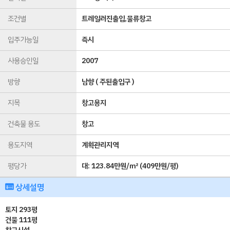
조건별
트레일러진출입,물류창고
입주가능일
즉시
사용승인일
2007
방향
남향 ( 주된출입구 )
지목
창고용지
건축물 용도
창고
용도지역
계획관리지역
평당가
대:
123.84만원/㎡
(
409만원/평
)
상세설명
토지 293평
건물 111평