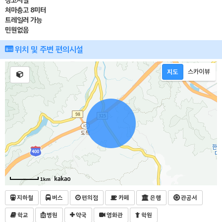
창고시설
처마층고 8미터
트레일러 가능
민원없음
위치 및 주변 편의시설
1km
지하철
버스
편의점
카페
은행
관공서
학교
병원
약국
영화관
학원