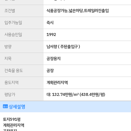
조건별
식품공장가능,넓은마당,트레일러진출입
입주가능일
즉시
사용승인일
1992
방향
남서향 ( 주된출입구 )
지목
공장용지
건축물 용도
공장
용도지역
계획관리지역
평당가
대:
132.74만원/㎡
(
438.4만원/평
)
상세설명
토지591평
계획관리지역