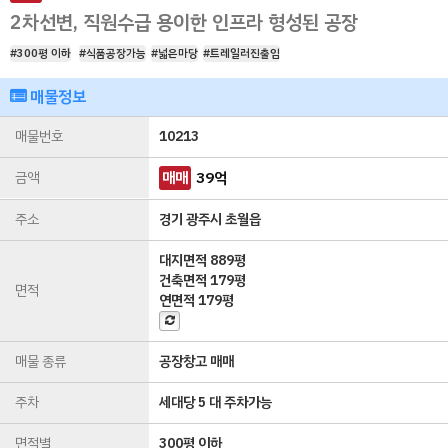
2차선변, 직원수급 용이한 인프라 형성된 공장
#300평 이하
#식품공장가능
#넓은마당
#트레일러진출입
매물정보
매물번호
10213
금액
매매
39
억
주소
경기 광주시 초월읍
대지면적
889평
건축면적
179평
면적
연면적
179평
매물 종류
공장창고 매매
주차
세대당 5 대 주차가능
면적별
300평 이하