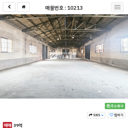
매물번호 : 10213
Toggl
navig
주소복사
SNS
찜하기
매매
39
억