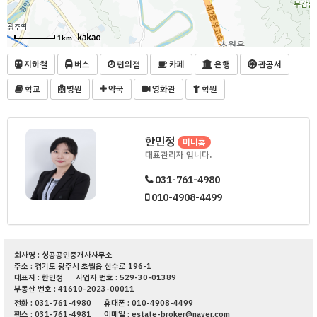
1km
지하철
버스
편의점
카페
은행
관공서
학교
병원
약국
영화관
학원
한민정
미니홈
대표관리자 입니다.
031-761-4980
010-4908-4499
회사명 : 성공공인중개사사무소
주소 : 경기도 광주시 초월읍 산수로 196-1
대표자 : 한민정
사업자 번호 : 529-30-01389
부동산 번호 : 41610-2023-00011
전화 : 031-761-4980
휴대폰 : 010-4908-4499
팩스 : 031-761-4981
이메일 : estate-broker@naver.com