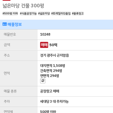
넓은마당 건물 300평
#500평 이하
#식품공장가능
#넓은마당
#트레일러진출입
#물류창고
매물정보
매물번호
10248
금액
매매
50
억
주소
경기 광주시 곤지암읍
대지면적
1,508평
건축면적
294평
면적
연면적
294평
매물 종류
공장창고 매매
주차
세대당 3 대 주차가능
면적별
500평 이하