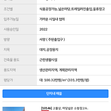
조건별
식품공장가능,넓은마당,트레일러진출입,물류창고
입주가능일
가까운 시일내 협의
사용승인일
2022
방향
서향 ( 주된출입구 )
지목
대지,공장용지
건축물 용도
근린생활시설
용도지역
생산관리지역, 계획관리지역
평당가
대:
100.32만원/㎡
(
331.3만원/평
)
단지내 매물
[10146]
고물상, 마당넓은 소형창고6..