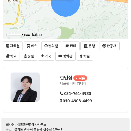
1km
지하철
버스
편의점
카페
은행
관공서
학교
병원
약국
영화관
학원
한민정
미니홈
대표관리자 입니다.
031-761-4980
010-4908-4499
회사명 : 성공공인중개사사무소
주소 : 경기도 광주시 초월읍 산수로 196-1