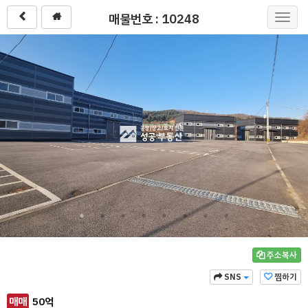
매물번호 : 10248
Toggl
navig
주소복사
SNS
찜하기
매매
50
억