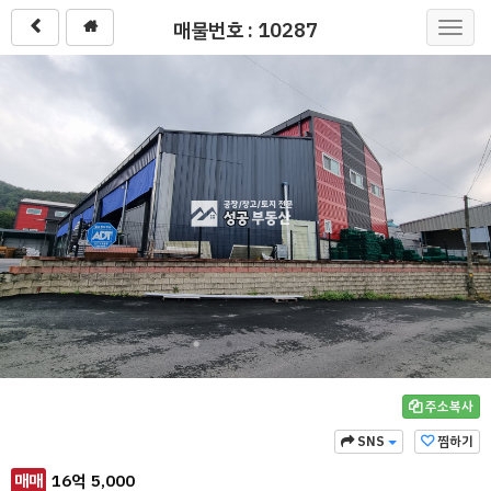
매물번호 : 10287
Toggl
navig
주소복사
SNS
찜하기
매매
16
억
5,000