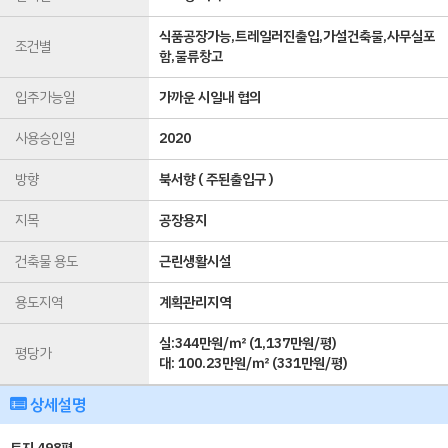
식품공장가능,트레일러진출입,가설건축물,사무실포
조건별
함,물류창고
입주가능일
가까운 시일내 협의
사용승인일
2020
방향
북서향 ( 주된출입구 )
지목
공장용지
건축물 용도
근린생활시설
용도지역
계획관리지역
실:344만원/㎡ (1,137만원/평)
평당가
대:
100.23만원/㎡
(
331만원/평
)
상세설명