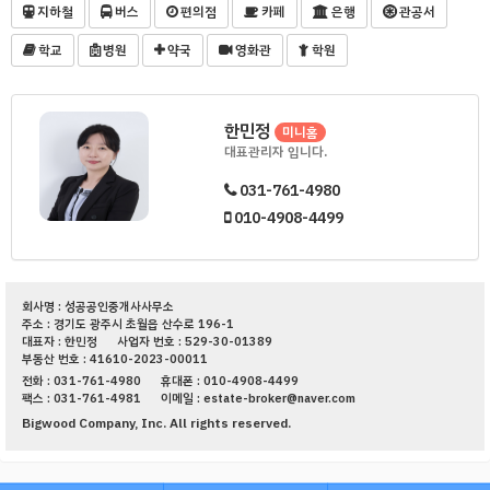
지하철
버스
편의점
카페
은행
관공서
학교
병원
약국
영화관
학원
한민정
미니홈
대표관리자 입니다.
031-761-4980
010-4908-4499
회사명 : 성공공인중개사사무소
주소 : 경기도 광주시 초월읍 산수로 196-1
대표자 : 한민정
사업자 번호 : 529-30-01389
부동산 번호 : 41610-2023-00011
전화 : 031-761-4980
휴대폰 : 010-4908-4499
팩스 : 031-761-4981
이메일 : estate-broker@naver.com
Bigwood Company, Inc. All rights reserved.