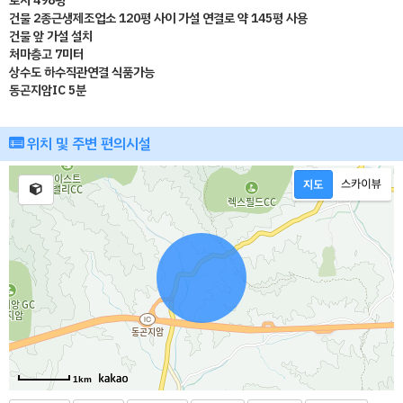
토지 498평
건물 2종근생제조업소 120평 사이 가설 연결로 약 145평 사용
건물 앞 가설 설치
처마층고 7미터
상수도 하수직관연결 식품가능
동곤지암IC 5분
위치 및 주변 편의시설
1km