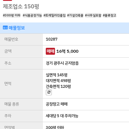
제조업소 150평
#300평 이하
#식품공장가능
#트레일러진출입
#가설건축물
#사무실포함
#물류창고
매물정보
매물번호
10287
금액
매매
16
억
5,000
주소
경기 광주시 곤지암읍
실면적
145평
대지면적
498평
면적
건축면적
120평
매물 종류
공장창고 매매
주차
세대당 5 대 주차가능
면적별
300평 이하