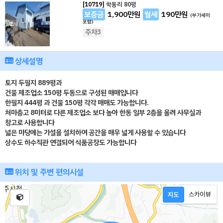
[10719]
학동리 80평
보증금
1,900
만원
월세
190
만원
(부가세미
포함)
주차3
상세설명
토지 두필지 889평과
건물 제조업소 150평 두동으로 구성된 매매입니다
한필지 444평 과 건물 150평 각각 매매도 가능합니다.
처마층고 8미터로 다른 제조업소 보다 높아 한동 일부 2층을 올려 사무실과
창고로 사용합니다
넓은 마당에는 가설을 설치하여 공간을 매우 넓게 사용할 수 있습니다
상수도 하수직관 연결되어 식품공장도 가능합니다
위치 및 주변 편의시설