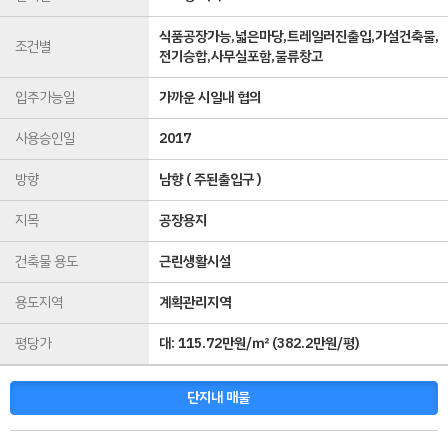
식품공장가능,넓은마당,트레일러진출입,가설건축물,
조건별
전기승합,사무실포함,물류창고
입주가능일
가까운 시일내 협의
사용승인일
2017
방향
남향 ( 주된출입구 )
지목
공장용지
건축물 용도
근린생활시설
용도지역
계획관리지역
평당가
대:
115.72만원/㎡
(
382.2만원/평
)
단지내 매물