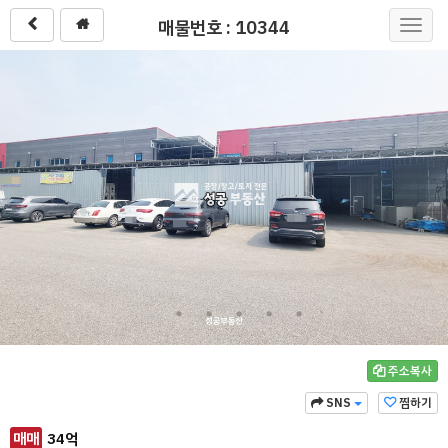
매물번호 : 10344
Toggl
navig
주소복사
SNS
찜하기
매매
34
억