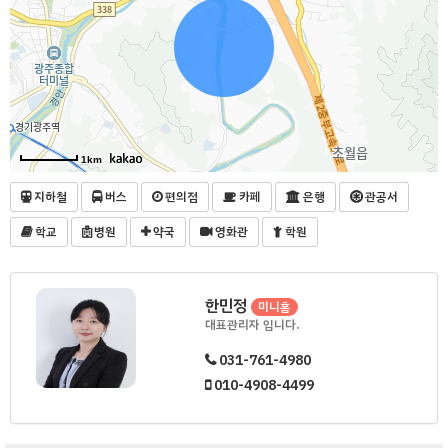
1km
지하철
버스
편의점
카페
은행
관공서
학교
병원
약국
영화관
학원
한민정
미니홈
대표관리자 입니다.
031-761-4980
010-4908-4499