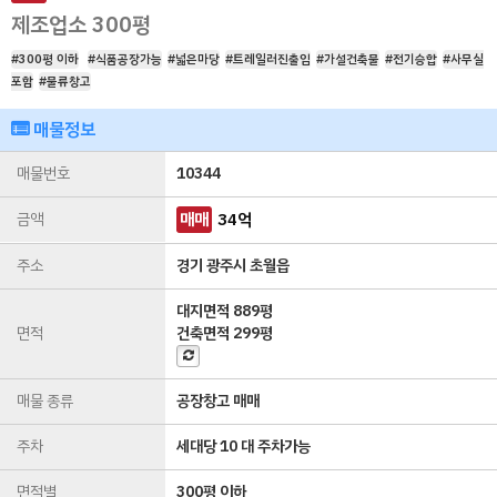
제조업소 300평
#300평 이하
#식품공장가능
#넓은마당
#트레일러진출입
#가설건축물
#전기승합
#사무실
포함
#물류창고
매물정보
매물번호
10344
금액
매매
34
억
주소
경기 광주시 초월읍
대지면적
889평
면적
건축면적
299평
매물 종류
공장창고 매매
주차
세대당 10 대 주차가능
면적별
300평 이하