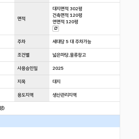
대지면적
302평
건축면적
120평
면적
연면적
120평
주차
세대당 5 대 주차가능
조건별
넓은마당,물류창고
사용승인일
2025
지목
대지
용도지역
생산관리지역
평
)