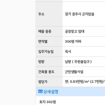
주소
경기 광주시 곤지암읍
매물 종류
공장창고 임대
면적별
300평 이하
입주가능일
즉시
방향
남향 ( 주된출입구 )
건축물 용도
근린생활시설
연:
0.83만원/㎡
(
2.7만원/
평당가
상세설명
토지 302평