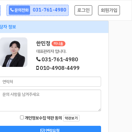
031-761-4980
로그인
회원가입
문의전화
당자 정보
한민정
미니홈
대표관리자 입니다.
031-761-4980
010-4908-4499
개인정보수집 약관 동의
약관보기
연락요청