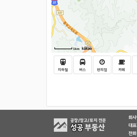
1km
지하철
버스
편의점
카페
회사
대표
전화 