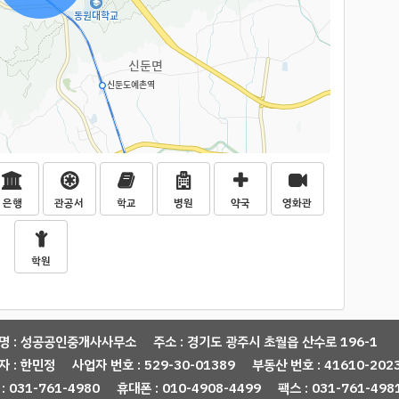
은행
관공서
학교
병원
약국
영화관
학원
명 : 성공공인중개사사무소
주소 : 경기도 광주시 초월읍 산수로 196-1
자 : 한민정
사업자 번호 : 529-30-01389
부동산 번호 : 41610-202
: 031-761-4980
휴대폰 : 010-4908-4499
팩스 : 031-761-498