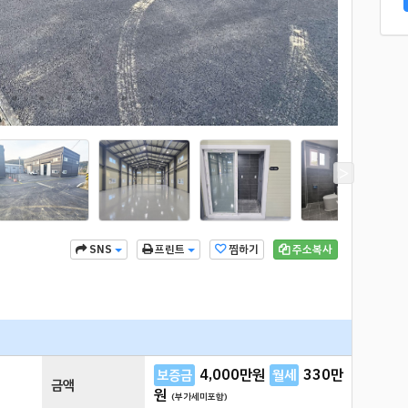
찜하기
주소복사
SNS
프린트
4,000
만원
330
만
보증금
월세
금액
원
(부가세미포함)