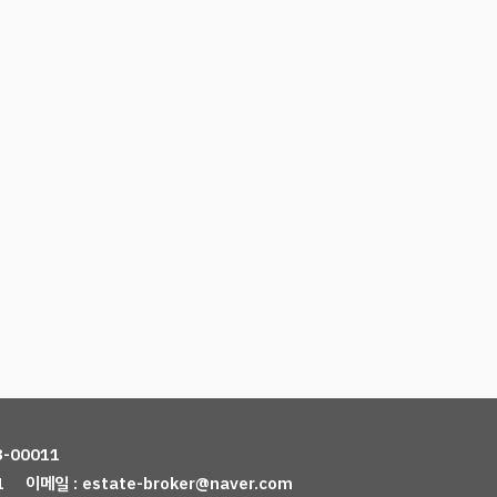
3-00011
1
이메일 : estate-broker@naver.com