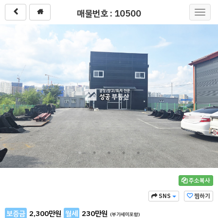
매물번호 : 10500
Toggl
navig
주소복사
SNS
찜하기
보증금
2,300
만원
월세
230
만원
(부가세미포함)