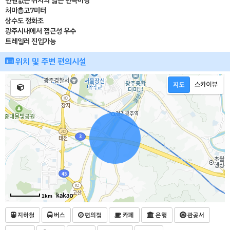
민원없는 위치의 넓은 단독마당
처마층고7미터
상수도 정화조
광주시내에서 접근성 우수
트레일러 진입가능
위치 및 주변 편의시설
1km
지하철
버스
편의점
카페
은행
관공서