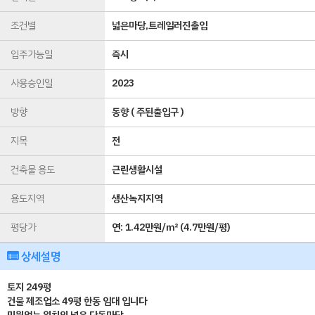
조건별
넓은마당,트레일러진출입
입주가능일
즉시
사용승인일
2023
방향
동향 ( 주된출입구 )
지목
전
건축물 용도
근린생활시설
용도지역
생산녹지지역
평당가
연:
1.42만원/㎡
(
4.7만원/평
)
상세설명
토지 249평
건물 제조업소 49평 한동 임대 입니다