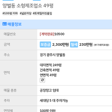
양벌동 소형제조업소 49평
#100평 이하
#넓은마당
#트레일러진출입
매물정보
매물번호
[
계약완료
]
10500
금액
보증금
2,300
만원
월세
230
만원
(부가세미포함)
주소
경기 광주시 양벌동
대지면적
249평
건축면적
49평
면적
연면적
49평
매물 종류
공장창고 임대
주차
세대당 5 대 주차가능
면적별
100평 이하