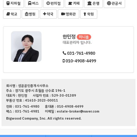
지하철
버스
편의점
카페
은행
관공서
학교
병원
약국
영화관
학원
한민정
미니홈
대표관리자 입니다.
031-761-4980
010-4908-4499
회사명 : 성공공인중개사사무소
주소 : 경기도 광주시 초월읍 산수로 196-1
대표자 : 한민정
사업자 번호 : 529-30-01389
부동산 번호 : 41610-2023-00011
전화 : 031-761-4980
휴대폰 : 010-4908-4499
팩스 : 031-761-4981
이메일 : estate-broker@naver.com
Bigwood Company, Inc. All rights reserved.