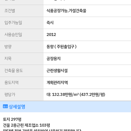
조건별
식품공장가능,가설건축물
입주가능일
즉시
사용승인일
2012
방향
동향 ( 주된출입구 )
지목
공장용지
건축물 용도
근린생활시설
용도지역
계획관리지역
평당가
대:
132.38만원/㎡
(
437.2만원/평
)
상세설명
토지 297평
건물 2종근린 제조업소 103평