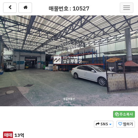
매물번호 : 10527
Toggl
navig
주소복사
SNS
찜하기
매매
13
억