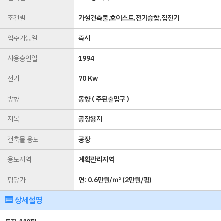
조건별
가설건축물,호이스트,전기승합,집진기
입주가능일
즉시
사용승인일
1994
전기
70 Kw
방향
동향 ( 주된출입구 )
지목
공장용지
건축물 용도
공장
용도지역
계획관리지역
평당가
연:
0.6만원/㎡
(
2만원/평
)
상세설명