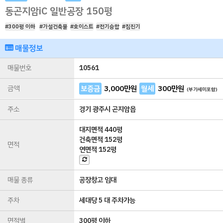
동곤지암iC 일반공장 150평
#300평 이하
#가설건축물
#호이스트
#전기승합
#집진기
매물정보
매물번호
10561
금액
보증금
3,000
만원
월세
300
만원
(부가세미포함)
주소
경기 광주시 곤지암읍
대지면적
440평
건축면적
152평
면적
연면적
152평
매물 종류
공장창고 임대
주차
세대당 5 대 주차가능
면적별
300평 이하