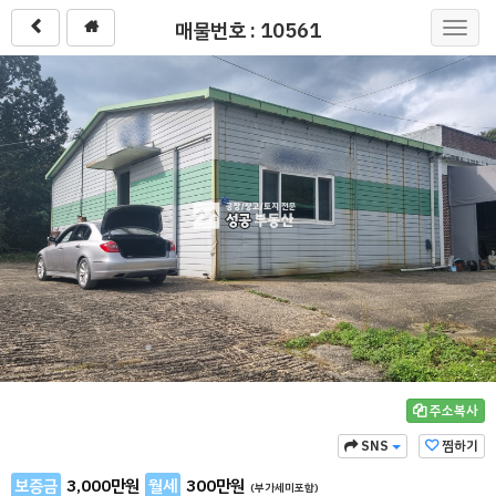
매물번호 : 10561
Toggl
navig
주소복사
SNS
찜하기
보증금
3,000
만원
월세
300
만원
(부가세미포함)