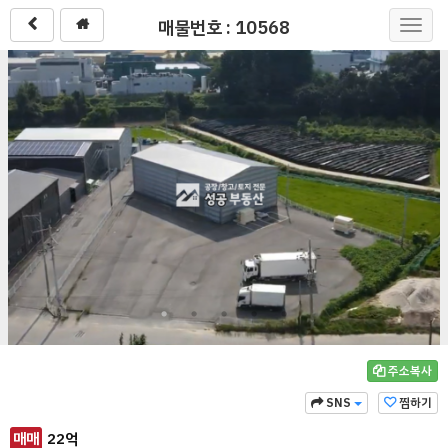
매물번호 : 10568
Toggl
navig
주소복사
SNS
찜하기
매매
22
억