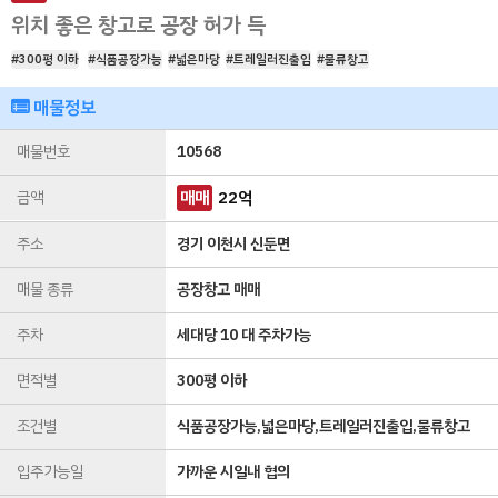
위치 좋은 창고로 공장 허가 득
#300평 이하
#식품공장가능
#넓은마당
#트레일러진출입
#물류창고
매물정보
매물번호
10568
금액
매매
22
억
주소
경기 이천시 신둔면
매물 종류
공장창고 매매
주차
세대당 10 대 주차가능
면적별
300평 이하
조건별
식품공장가능,넓은마당,트레일러진출입,물류창고
입주가능일
가까운 시일내 협의