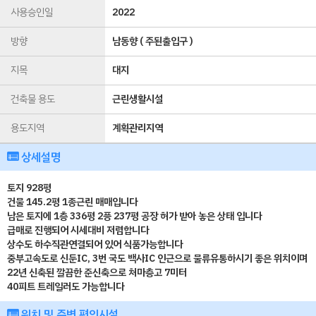
사용승인일
2022
방향
남동향 ( 주된출입구 )
지목
대지
건축물 용도
근린생활시설
용도지역
계획관리지역
상세설명
토지 928평
건물 145.2평 1종근린 매매입니다
남은 토지에 1층 336평 2픙 237평 공장 허가 받아 놓은 상태 입니다
급매로 진행되어 시세대비 저렴합니다
상수도 하수직관연결되어 있어 식품가능합니다
중부고속도로 신둔IC, 3번 국도 백사IC 인근으로 물류유통하시기 좋은 위치이며
22년 신축된 깔끔한 준신축으로 처마층고 7미터
40피트 트레일러도 가능합니다
위치 및 주변 편의시설