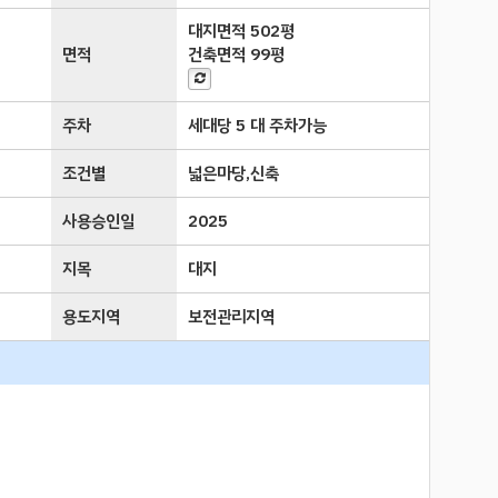
대지면적
502평
면적
건축면적
99평
주차
세대당 5 대 주차가능
조건별
넓은마당,신축
사용승인일
2025
지목
대지
용도지역
보전관리지역