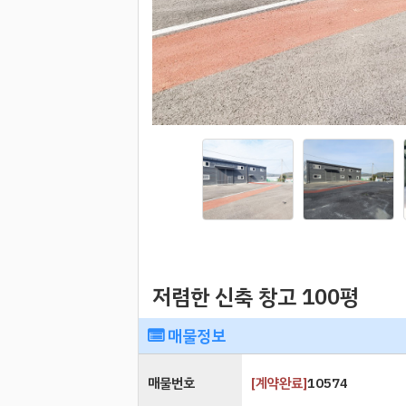
저렴한 신축 창고 100평
매물정보
매물번호
[
계약완료
]
10574