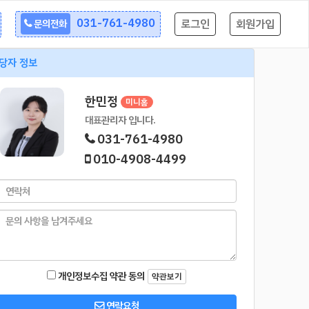
031-761-4980
로그인
회원가입
문의전화
당자 정보
한민정
미니홈
대표관리자 입니다.
031-761-4980
010-4908-4499
개인정보수집 약관 동의
약관보기
연락요청