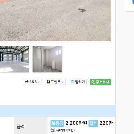
찜하기
주소복사
SNS
프린트
2,200
만원
220
만
보증금
월세
금액
원
(부가세미포함)