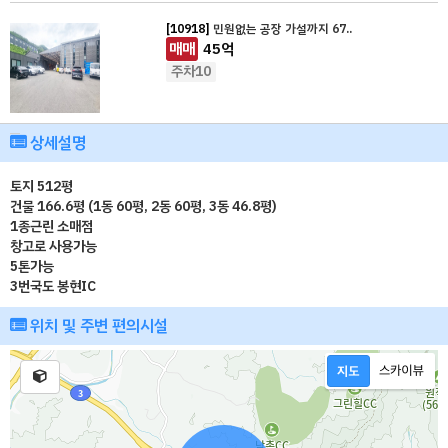
[10918]
민원없는 공장 가설까지 67..
매매
45
억
주차10
상세설명
토지 512평
건물 166.6평 (1동 60평, 2동 60평, 3동 46.8평)
1종근린 소매점
창고로 사용가능
5톤가능
3번국도 봉현IC
위치 및 주변 편의시설