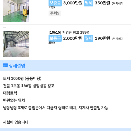
보증금
3,000
만원
월세
350
만원
(부가세미
포함)
주차5
[10615]
저렴한 창고 188평
보증금
2,000
만원
월세
190
만원
(부가세미
포함)
상세설명
토지 1050평 (공동마당)
건물 1호동 166평 냉장냉동 창고
대형트럭
민원없는 위치
냉동냉동 3개로 출입문에서 디귿자 형태로 배치, 지게차 진출입 가능
시설비 없습니다