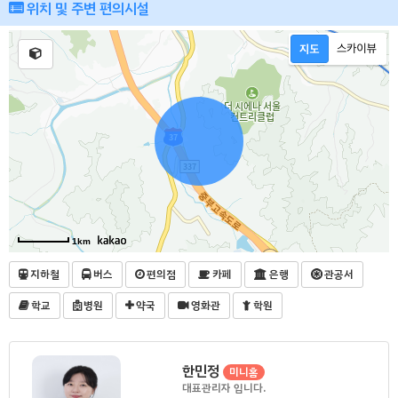
위치 및 주변 편의시설
1km
지하철
버스
편의점
카페
은행
관공서
학교
병원
약국
영화관
학원
한민정
미니홈
대표관리자 입니다.