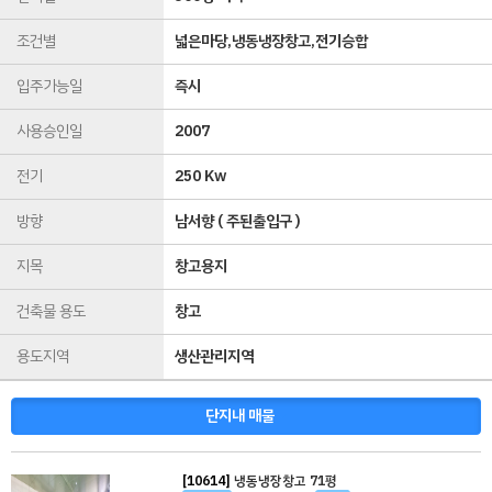
조건별
넓은마당,냉동냉장창고,전기승합
입주가능일
즉시
사용승인일
2007
전기
250 Kw
방향
남서향 ( 주된출입구 )
지목
창고용지
건축물 용도
창고
용도지역
생산관리지역
단지내 매물
[10614]
냉동냉장창고 71평