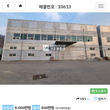
매물번호 : 10613
Toggl
navig
주소복사
SNS
찜하기
보증금
8,000
만원
월세
800
만원
(부가세미포함)