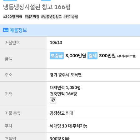
냉동냉장시설된 창고 166평
#300평 이하
#넓은마당
#냉동냉장창고
#전기승합
매물정보
매물번호
10613
보증금
8,000
만원
월세
800
만원
(부가세미포함)
금액
주소
경기 광주시 도척면
대지면적
1,050평
건축면적
166평
면적
매물 종류
공장창고 임대
주차
세대당 10 대 주차가능
면적별
300평 이하