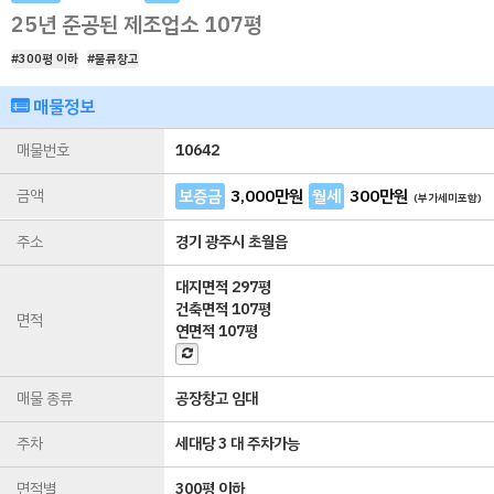
25년 준공된 제조업소 107평
#300평 이하
#물류창고
매물정보
매물번호
10642
금액
보증금
3,000
만원
월세
300
만원
(부가세미포함)
주소
경기 광주시 초월읍
대지면적
297평
건축면적
107평
면적
연면적
107평
매물 종류
공장창고 임대
주차
세대당 3 대 주차가능
면적별
300평 이하