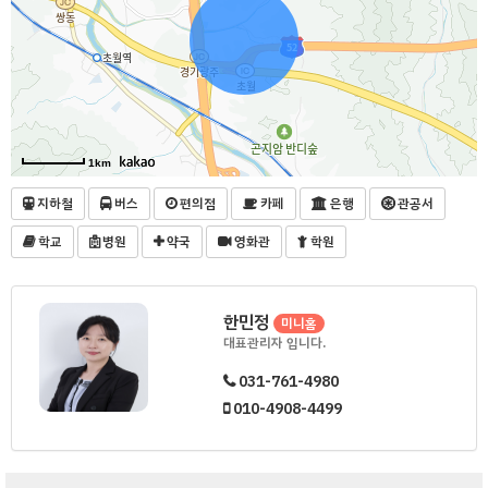
1km
지하철
버스
편의점
카페
은행
관공서
학교
병원
약국
영화관
학원
한민정
미니홈
대표관리자 입니다.
031-761-4980
010-4908-4499