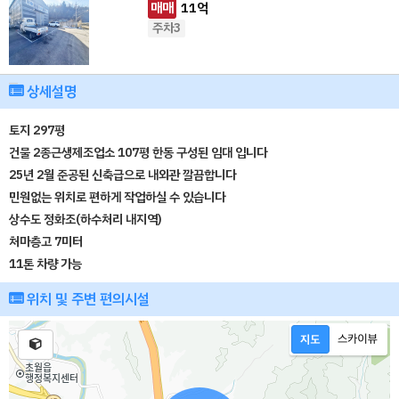
매매
11
억
주차3
상세설명
토지 297평
건물 2종근생제조업소 107평 한동 구성된 임대 입니다
25년 2월 준공된 신축급으로 내외관 깔끔합니다
민원없는 위치로 편하게 작업하실 수 있습니다
상수도 정화조(하수처리 내지역)
처마층고 7미터
11톤 차량 가능
위치 및 주변 편의시설