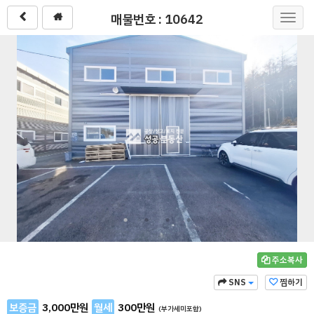
매물번호 : 10642
Toggl
navig
주소복사
SNS
찜하기
보증금
3,000
만원
월세
300
만원
(부가세미포함)