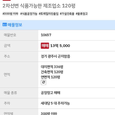
2차선변 식품가능한 제조업소 120평
#300평 이하
#식품공장가능
#트레일러진출입
#가설건축물
#물류창고
매물정보
매물번호
10657
금액
매매
13
억
5,000
주소
경기 광주시 곤지암읍
대지면적
336평
건축면적
120평
면적
연면적
120평
매물 종류
공장창고 매매
주차
세대당 5 대 주차가능
면적별
300평 이하