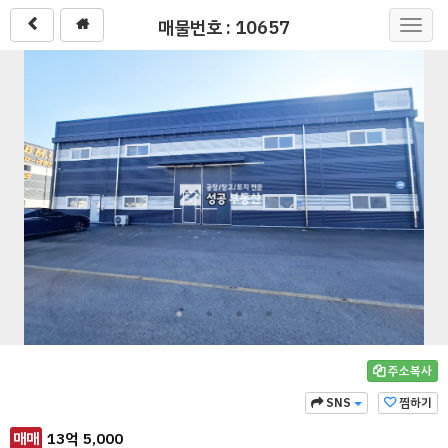
매물번호 : 10657
Toggl
navig
주소복사
SNS
찜하기
매매
13
억
5,000