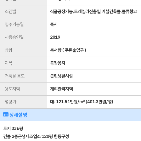
조건별
식품공장가능,트레일러진출입,가설건축물,물류창고
입주가능일
즉시
사용승인일
2019
방향
북서향 ( 주된출입구 )
지목
공장용지
건축물 용도
근린생활시설
용도지역
계획관리지역
평당가
대:
121.51만원/㎡
(
401.3만원/평
)
상세설명
토지 336평
건물 2종근생제조업소 120평 한동구성