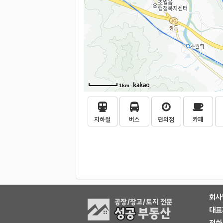
1km
지하철
버스
편의점
카페
회사
대표