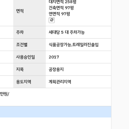
대지면적
258평
건축면적
97평
면적
연면적
97평
주차
세대당 5 대 주차가능
조건별
식품공장가능,트레일러진출입
사용승인일
2017
지목
공장용지
용도지역
계획관리지역
6만원/