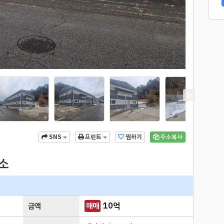
찜하기
주소복사
SNS
프린트
업소
10
억
금액
매매