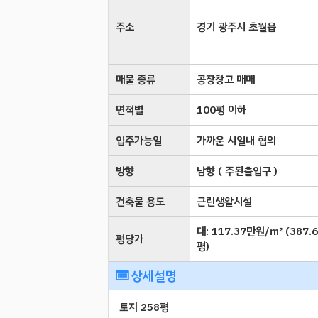
주소
경기 광주시 초월읍
매물 종류
공장창고 매매
면적별
100평 이하
입주가능일
가까운 시일내 협의
방향
남향 ( 주된출입구 )
건축물 용도
근린생활시설
대:
117.37만원/㎡
(
387.
평당가
평
)
상세설명
토지 258평