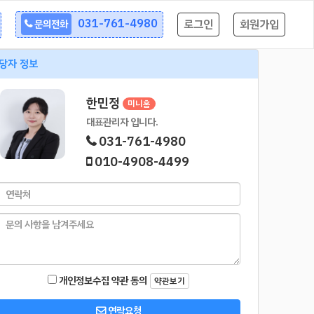
031-761-4980
로그인
회원가입
문의전화
당자 정보
한민정
미니홈
대표관리자 입니다.
031-761-4980
010-4908-4499
개인정보수집 약관 동의
약관보기
연락요청