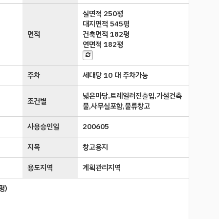
실면적
250평
대지면적
545평
면적
건축면적
182평
연면적
182평
주차
세대당 10 대 주차가능
넓은마당,트레일러진출입,가설건축
조건별
물,사무실포함,물류창고
사용승인일
200605
지목
창고용지
용도지역
계획관리지역
평
)