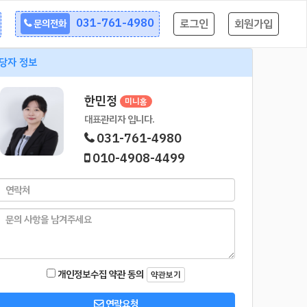
031-761-4980
로그인
회원가입
문의전화
당자 정보
한민정
미니홈
대표관리자 입니다.
031-761-4980
010-4908-4499
개인정보수집 약관 동의
약관보기
연락요청