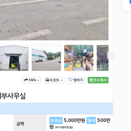
찜하기
주소복사
SNS
프린트
 내부사무실
5,000
만원
500
만
보증금
월세
금액
원
(부가세미포함)