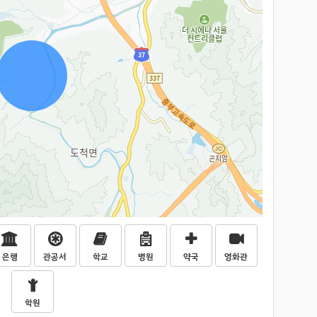
은행
관공서
학교
병원
약국
영화관
학원