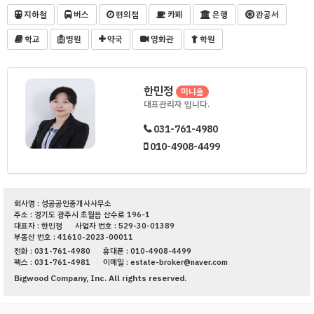
지하철
버스
편의점
카페
은행
관공서
학교
병원
약국
영화관
학원
한민정
미니홈
대표관리자 입니다.
031-761-4980
010-4908-4499
회사명 : 성공공인중개사사무소
주소 : 경기도 광주시 초월읍 산수로 196-1
대표자 : 한민정
사업자 번호 : 529-30-01389
부동산 번호 : 41610-2023-00011
전화 : 031-761-4980
휴대폰 : 010-4908-4499
팩스 : 031-761-4981
이메일 : estate-broker@naver.com
Bigwood Company, Inc. All rights reserved.