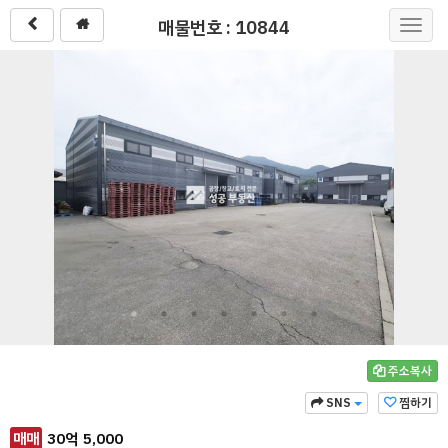
매물번호 : 10844
Toggl
navig
주소복사
SNS
찜하기
매매
30
억
5,000