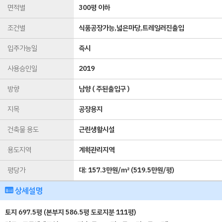
면적별
300평 이하
조건별
식품공장가능,넓은마당,트레일러진출입
입주가능일
즉시
사용승인일
2019
방향
남향 ( 주된출입구 )
지목
공장용지
건축물 용도
근린생활시설
용도지역
계획관리지역
평당가
대:
157.3만원/㎡
(
519.5만원/평
)
상세설명
토지 697.5평 (본부지 586.5평 도로지분 111평)