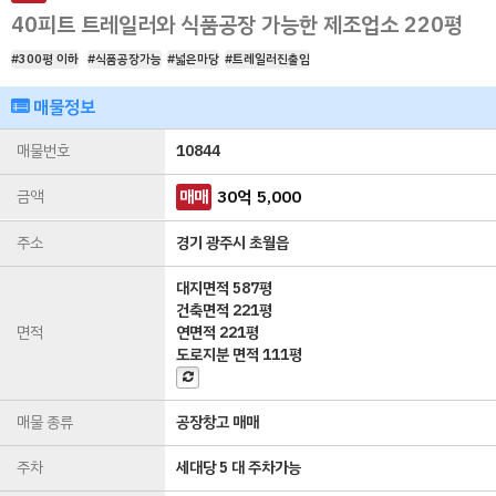
40피트 트레일러와 식품공장 가능한 제조업소 220평
#300평 이하
#식품공장가능
#넓은마당
#트레일러진출입
매물정보
매물번호
10844
금액
매매
30
억
5,000
주소
경기 광주시 초월읍
대지면적
587평
건축면적
221평
면적
연면적
221평
도로지분 면적
111평
매물 종류
공장창고 매매
주차
세대당 5 대 주차가능