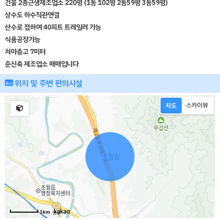
건물 2종근생제조업소 220평 (1동 102평 2동59평 3동59평)
상수도 하수직관연결
산수로 접하여 40피트 트레일러 가능
식품공장가능
처마층고 7미터
준신축 제조업소 매매입니다
위치 및 주변 편의시설
1km