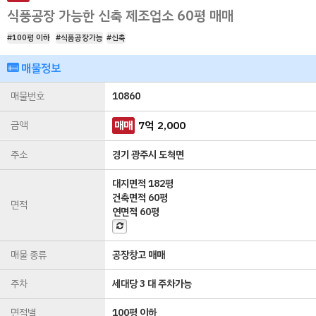
식풍공장 가능한 신축 제조업소 60평 매매
#100평 이하
#식품공장가능
#신축
매물정보
매물번호
10860
금액
매매
7
억
2,000
주소
경기 광주시 도척면
대지면적
182평
건축면적
60평
면적
연면적
60평
매물 종류
공장창고 매매
주차
세대당 3 대 주차가능
면적별
100평 이하