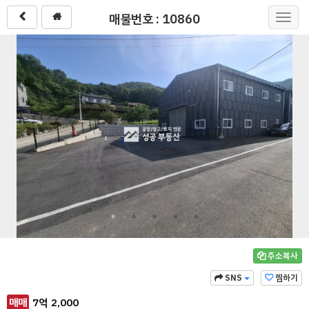
매물번호 : 10860
Toggl
navig
주소복사
SNS
찜하기
매매
7
억
2,000