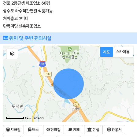
건물 2종근생 제조업소 60평
상수도 하수직관연결 식품가능
처마층고 7미터
단독마당 신축제조업소
위치 및 주변 편의시설
1km
지하철
버스
편의점
카페
은행
관공서