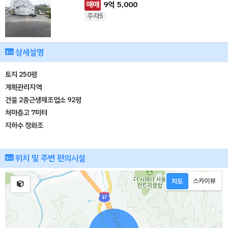
매매
9
억
5,000
주차5
상세설명
토지 250평
계획관리지역
건물 2종근생제조업소 92평
처마층고 7미터
지하수 정화조
위치 및 주변 편의시설