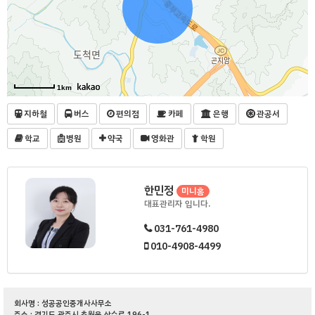
1km
지하철
버스
편의점
카페
은행
관공서
학교
병원
약국
영화관
학원
한민정
미니홈
대표관리자 입니다.
031-761-4980
010-4908-4499
회사명 : 성공공인중개사사무소
주소 : 경기도 광주시 초월읍 산수로 196-1