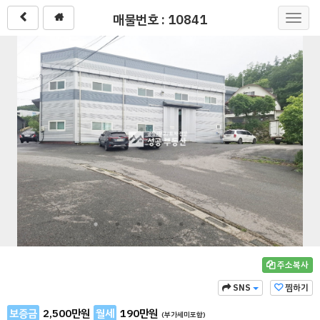
매물번호 : 10841
Toggl
navig
주소복사
SNS
찜하기
보증금
2,500
만원
월세
190
만원
(부가세미포함)