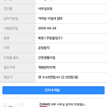
조건별
사무실포함
입주가능일
가까운 시일내 협의
사용승인일
2018-04-24
방향
북향 ( 주된출입구 )
지목
공장용지
건축물 용도
근린생활시설
용도지역
계획관리지역
평당가
연:
0.62만원/㎡
(
2.1만원/평
)
단지내 매물
[10842]
내부 사무실 설치된 민원없는..