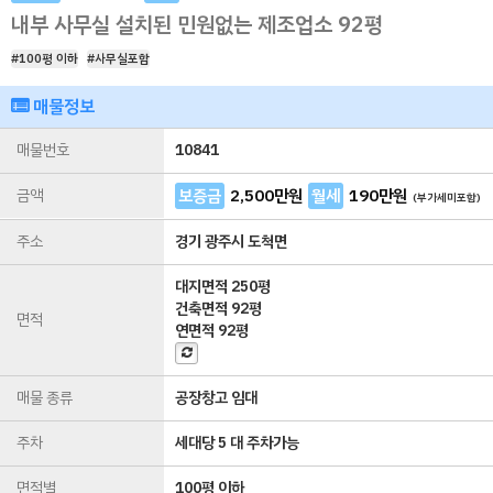
내부 사무실 설치된 민원없는 제조업소 92평
#100평 이하
#사무실포함
매물정보
매물번호
10841
금액
보증금
2,500
만원
월세
190
만원
(부가세미포함)
주소
경기 광주시 도척면
대지면적
250평
건축면적
92평
면적
연면적
92평
매물 종류
공장창고 임대
주차
세대당 5 대 주차가능
면적별
100평 이하