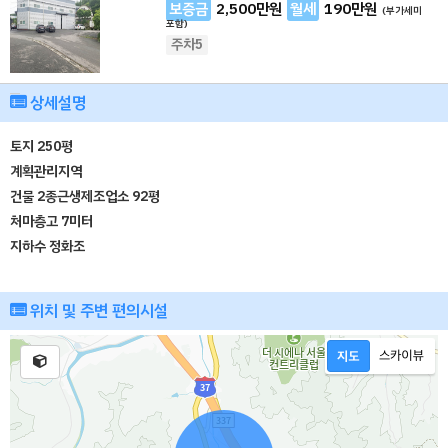
보증금
2,500
만원
월세
190
만원
(부가세미
포함)
주차5
상세설명
토지 250평
계획관리지역
건물 2종근생제조업소 92평
처마층고 7미터
지하수 정화조
위치 및 주변 편의시설