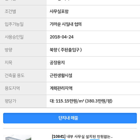
조건별
사무실포함
입주가능일
가까운 시일내 협의
사용승인일
2018-04-24
방향
북향 ( 주된출입구 )
지목
공장용지
건축물 용도
근린생활시설
용도지역
계획관리지역
평당가
대:
115.15만원/㎡
(
380.3만원/평
)
단지내 매물
[10841]
내부 사무실 설치된 민원없는..