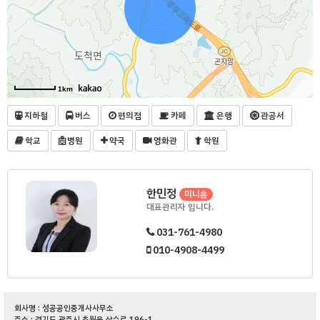
1km
지하철
버스
편의점
카페
은행
관공서
학교
병원
약국
영화관
학원
한민정
미니홈
대표관리자 입니다.
031-761-4980
010-4908-4499
회사명 : 성공공인중개사사무소
주소 : 경기도 광주시 초월읍 산수로 196-1