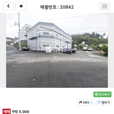
매물번호 : 10842
Toggl
navig
주소복사
SNS
찜하기
매매
9
억
5,000