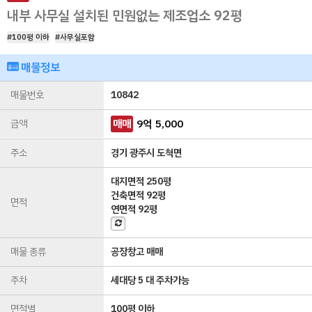
내부 사무실 설치된 민원없는 제조업소 92평
#100평 이하
#사무실포함
매물정보
매물번호
10842
금액
매매
9
억
5,000
주소
경기 광주시 도척면
대지면적
250평
건축면적
92평
면적
연면적
92평
매물 종류
공장창고 매매
주차
세대당 5 대 주차가능
면적별
100평 이하